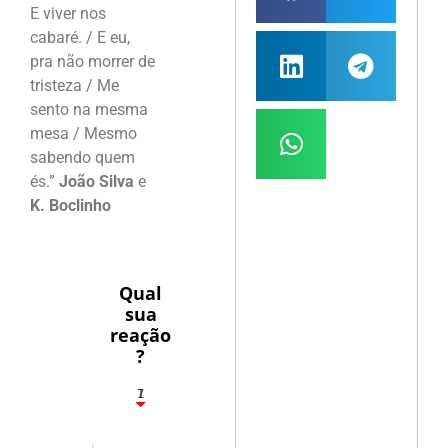
E viver nos
cabaré. / E eu,
pra não morrer de
tristeza / Me
sento na mesma
mesa / Mesmo
sabendo quem
és.”
João Silva
e
K. Boclinho
Qual
sua
reação
?
1
7