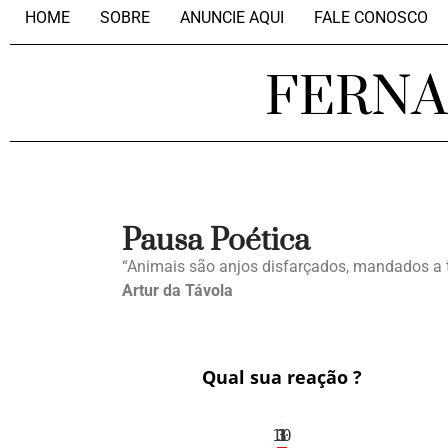
HOME
SOBRE
ANUNCIE AQUI
FALE CONOSCO
FERN
Pausa Poética
“Animais são anjos disfarçados, mandados a t
Artur da Távola
Qual sua reação ?
10
3
1
1
3