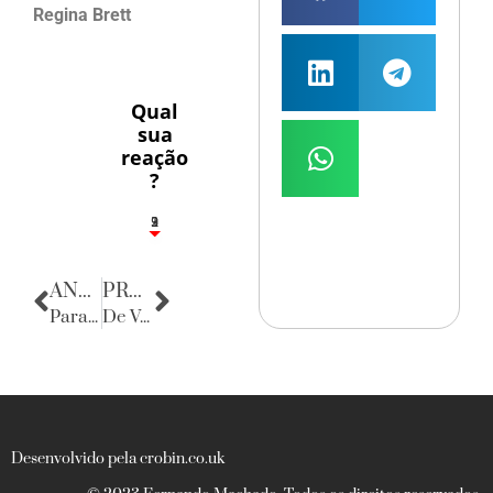
Regina Brett
Qual
sua
reação
?
3
1
2
9
ANTERIOR
PRÓXIMA
Parabéns, Diva Wanderley Lima!
De Volta para o Passado
Desenvolvido pela crobin.co.uk