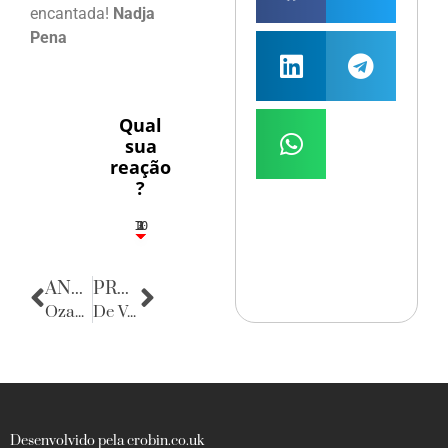
encantada!
Nadja
Pena
Qual
sua
reação
?
10
3
1
1
2
ANTERIOR
PRÓXIMA
Ozano Brito anuncia um novo tempo para Gravatá
De Volta para o Passado
Desenvolvido pela crobin.co.uk