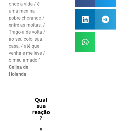
onde a vida / é
uma menina
pobre chorando /
entre as moitas. /
Trago-a de volta /
ao seu colo, sua
casa, / até que
venha e me leve /
o meu amado.”
Celina de
Holanda
Qual
sua
reação
?
1
2
8