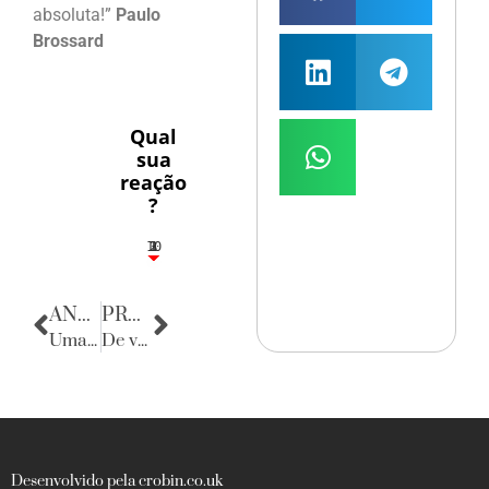
absoluta!”
Paulo
Brossard
Qual
sua
reação
?
10
3
1
1
2
ANTERIOR
PRÓXIMA
Uma noite chamada Juliana
De volta para o passado
Desenvolvido pela crobin.co.uk