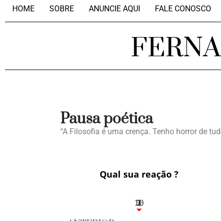
HOME
SOBRE
ANUNCIE AQUI
FALE CONOSCO
FERN
Pausa poética
“A Filosofia é uma crença. Tenho horror de tu
Qual sua reação ?
10
3
1
1
2