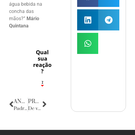
água bebida na
concha das
mãos?”
Mário
Quintana
Qual
sua
reação
?
1
7
ANTERIOR
PRÓXIMA
Padroeira do Recife
De volta para o passado