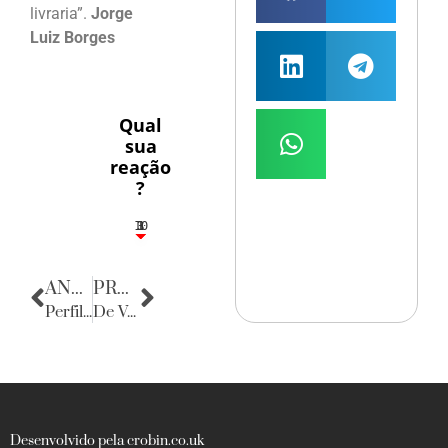
livraria”.
Jorge
Luiz Borges
Qual
sua
reação
?
10
3
1
1
3
ANTERIOR
PRÓXIMA
Perfil do Consumidor: Edda Malaquias
De Volta para o Passado
Desenvolvido pela crobin.co.uk