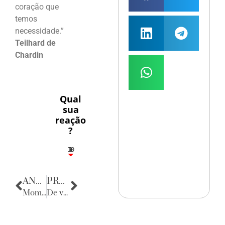
coração que
temos
necessidade.”
Teilhard de
Chardin
Qual
sua
reação
?
10
3
1
1
2
ANTERIOR
PRÓXIMA
Momento de Reflexão
De volta para o passado