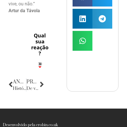
vive, ou não.”
Artur da Távola
Qual
sua
reação
?
10
3
1
1
3
ANTERIOR
PRÓXIMA
Histórias da Propaganda em Pernambuco
De volta para o passado
Desenvolvido pela crobin.co.uk