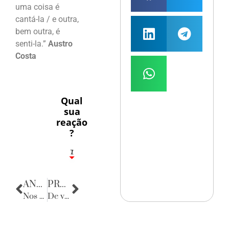
uma coisa é
cantá-la / e outra,
bem outra, é
senti-la.”
Austro
Costa
Qual
sua
reação
?
1
7
ANTERIOR
PRÓXIMA
Nos bastidores da política
De volta para o passado