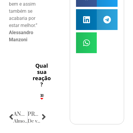
bem e assim
também se
acabaria por
estar melhor.”
Alessandro
Manzoni
Qual
sua
reação
?
10
3
1
1
2
ANTERIOR
PRÓXIMA
Almoço Consular
De volta para o passado