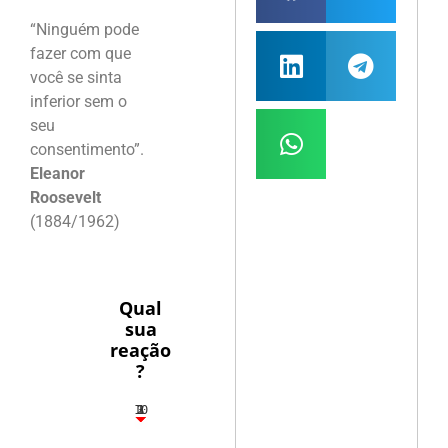
“Ninguém pode
fazer com que
você se sinta
inferior sem o
seu
consentimento”.
Eleanor
Roosevelt
(1884/1962)
Qual
sua
reação
?
10
3
1
1
2