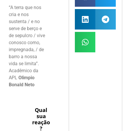
“A terra que nos
cria e nos
sustenta / e no
serve de berço e
de sepulcro / vive
conosco como,
impregnada, / de
barro a nossa
vida se limita”.
Acadêmico da
APL
Olimpio
Bonald Neto
Qual
sua
reação
?