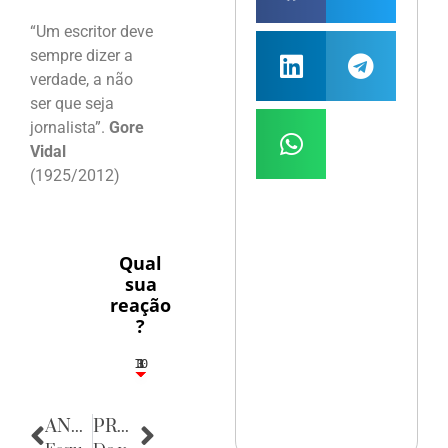
“Um escritor deve
sempre dizer a
verdade, a não
ser que seja
jornalista”.
Gore
Vidal
(1925/2012)
Qual
sua
reação
?
10
3
1
1
3
ANTERIOR
PRÓXIMA