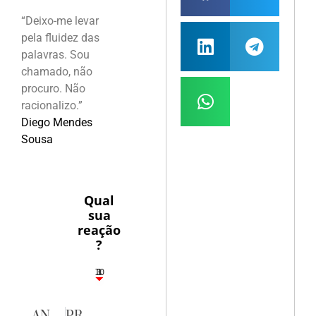
“Deixo-me levar
pela fluidez das
palavras. Sou
chamado, não
procuro. Não
racionalizo.”
Diego Mendes
Sousa
Qual
sua
reação
?
10
3
1
1
3
ANTERIOR
PRÓXIMA