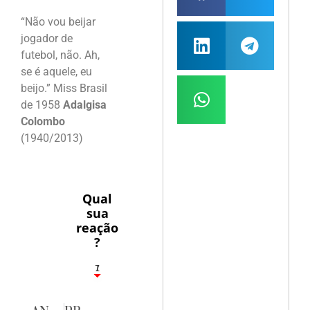
“Não vou beijar
jogador de
futebol, não. Ah,
se é aquele, eu
beijo.” Miss Brasil
de 1958
Adalgisa
Colombo
(1940/2013)
Qual
sua
reação
?
1
7