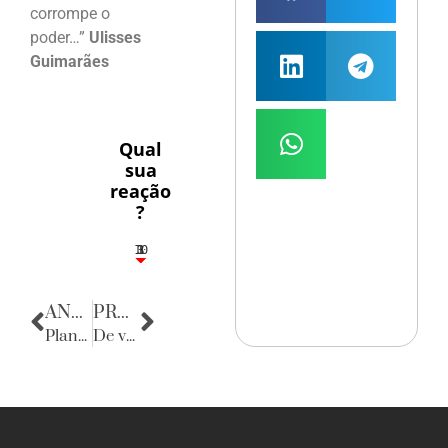
corrompe o
poder…”
Ulisses
Guimarães
Qual
sua
reação
?
10
3
1
1
3
ANTERIOR
PRÓXIMA
Planeta Fashion
De volta para o passado