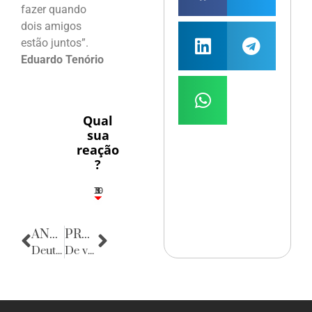
fazer quando
dois amigos
estão juntos”.
Eduardo Tenório
Qual
sua
reação
?
10
5
1
1
3
ANTERIOR
PRÓXIMA
Deutschland Ist Weltmeister!
De volta para o passado