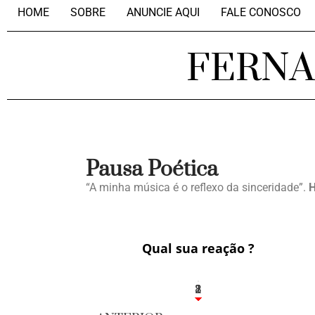
HOME
SOBRE
ANUNCIE AQUI
FALE CONOSCO
FERN
Pausa Poética
“A minha música é o reflexo da sinceridade”.
H
Qual sua reação ?
1
2
8