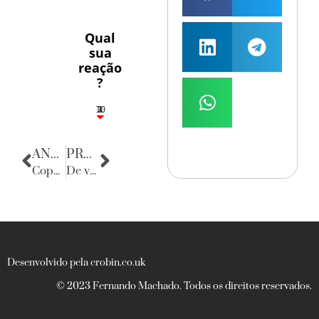
Qual
sua
reação
?
10
3
1
1
2
ANTERIOR
PRÓXIMA
Copa do Mundo 2014
De volta para o passado
Desenvolvido pela crobin.co.uk
© 2023 Fernando Machado. Todos os direitos reservados.