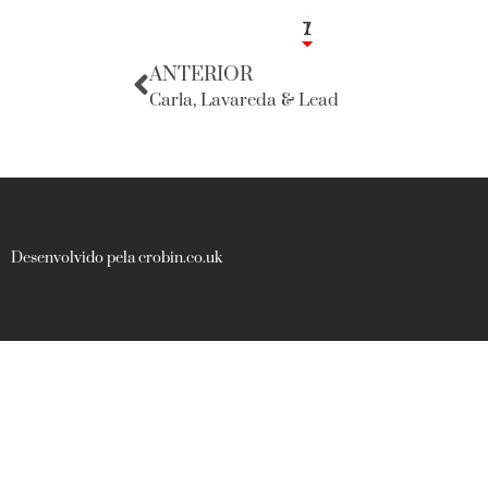
1
7
ANTERIOR
Carla, Lavareda & Lead
Desenvolvido pela crobin.co.uk