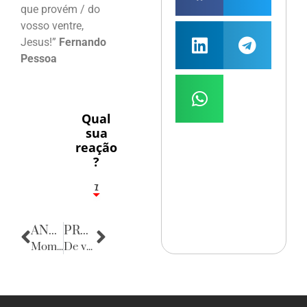
que provém / do
vosso ventre,
Jesus!”
Fernando
Pessoa
Qual
sua
reação
?
1
7
ANTERIOR
PRÓXIMA
Momento de Reflexão
De volta para o passado