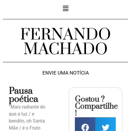
FERNANDO
MACHADO
ENVIE UMA NOTÍCIA
Pausa
poética
Gostou ?
Compartilhe
“Mais radiante do
!
que a luz / e
bendito, oh Santa
Mãe / é o Fruto