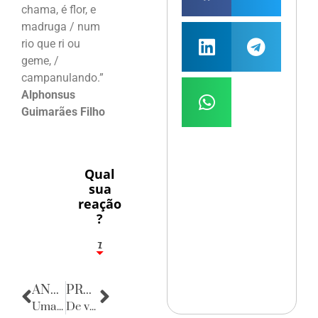
chama, é flor, e
madruga / num
rio que ri ou
geme, /
campanulando.”
Alphonsus
Guimarães Filho
Qual
sua
reação
?
1
7
ANTERIOR
PRÓXIMA
Uma noite inesquecível
De volta para o passado