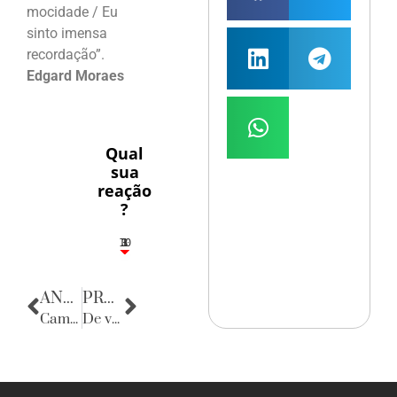
mocidade / Eu
sinto imensa
recordação”.
Edgard Moraes
Qual
sua
reação
?
10
3
1
1
3
ANTERIOR
PRÓXIMA
Camarote Globeleza
De volta para o passado