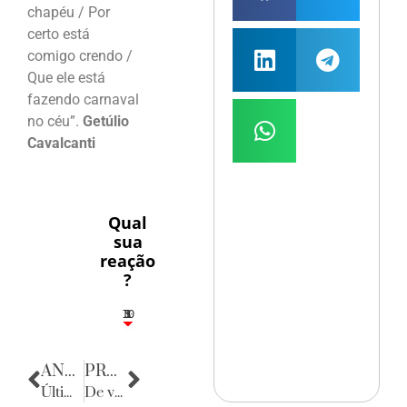
chapéu / Por
certo está
comigo crendo /
Que ele está
fazendo carnaval
no céu”.
Getúlio
Cavalcanti
Qual
sua
reação
?
10
5
1
1
3
ANTERIOR
PRÓXIMA
Últimas Notícias
De volta para o passado