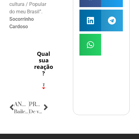
cultura / Popular
do meu Brasil”.
Socorrinho
Cardoso
Qual
sua
reação
?
1
7
ANTERIOR
PRÓXIMA
Baile Municipal 2013
De volta para o passado