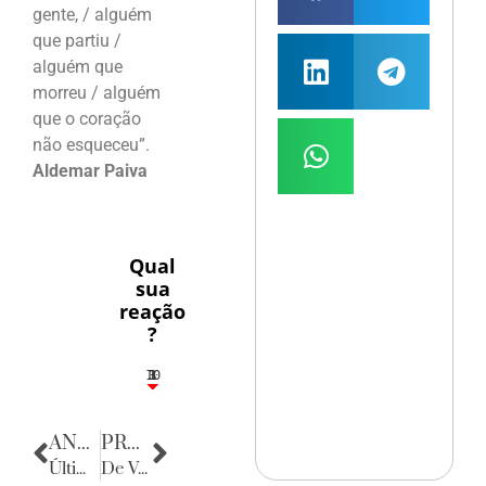
gente, / alguém
que partiu /
alguém que
morreu / alguém
que o coração
não esqueceu”.
Aldemar Paiva
Qual
sua
reação
?
10
3
1
1
3
ANTERIOR
PRÓXIMA
Últimas Notícias
De Volta para o Passado