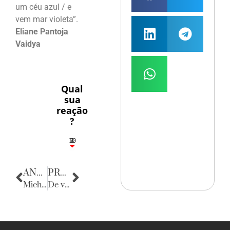
um céu azul / e
vem mar violeta”.
Eliane Pantoja
Vaidya
Qual
sua
reação
?
10
3
1
1
2
ANTERIOR
PRÓXIMA
Michelle Obama & Jason Wu
De volta para o passado