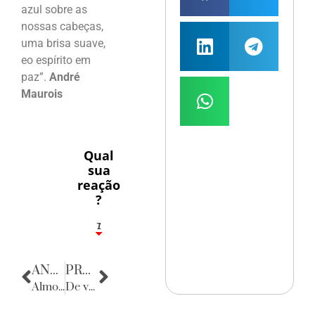
azul sobre as
nossas cabeças,
uma brisa suave,
eo espírito em
paz”.
André
Maurois
Qual
sua
reação
?
1
7
ANTERIOR
PRÓXIMA
Almoço da Victor Hugo
De volta para o passado