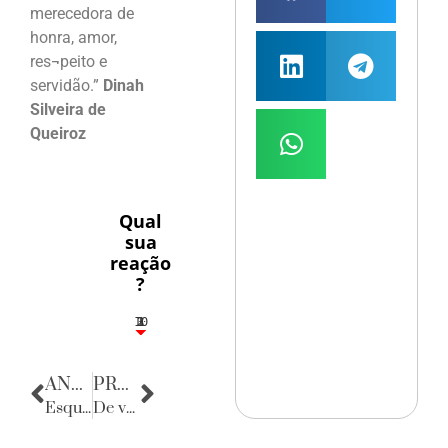
merecedora de
honra, amor,
res¬peito e
servidão.”
Dinah
Silveira de
Queiroz
Qual
sua
reação
?
10
3
1
1
2
ANTERIOR
PRÓXIMA
Esquinas do Mundo
De volta para o passado