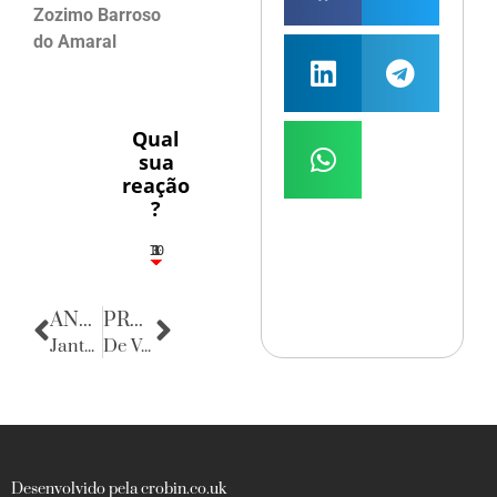
Zozimo Barroso
do Amaral
Qual
sua
reação
?
10
3
1
1
3
ANTERIOR
PRÓXIMA
Jantar das Flores
De Volta para o Passado
Desenvolvido pela crobin.co.uk