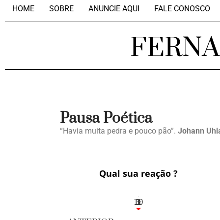
HOME
SOBRE
ANUNCIE AQUI
FALE CONOSCO
FERN
Pausa Poética
“Havia muita pedra e pouco pão”.
Johann Uhl
Qual sua reação ?
10
3
1
1
3