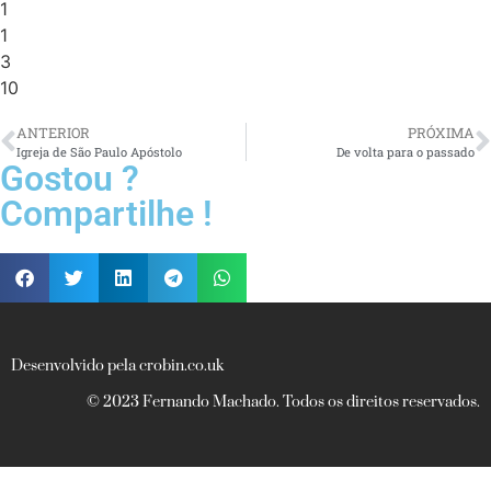
1
1
3
10
ANTERIOR
PRÓXIMA
Igreja de São Paulo Apóstolo
De volta para o passado
Gostou ?
Compartilhe !
Desenvolvido pela crobin.co.uk
© 2023 Fernando Machado. Todos os direitos reservados.