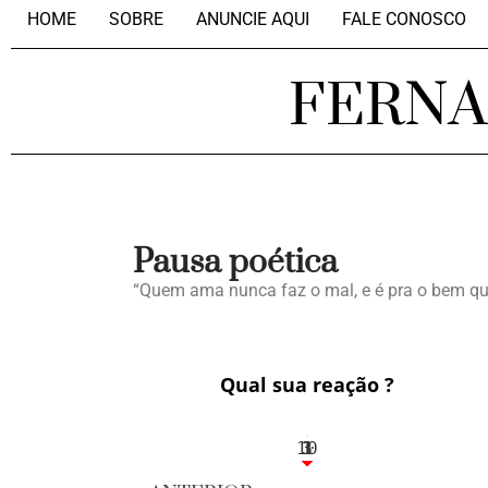
HOME
SOBRE
ANUNCIE AQUI
FALE CONOSCO
FERN
Pausa poética
“Quem ama nunca faz o mal, e é pra o bem q
Qual sua reação ?
10
3
1
1
3