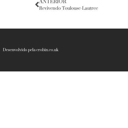
ANTERIOR
Revivendo Toulouse-Lautrec
Desenvolvido pela crobin.co.uk