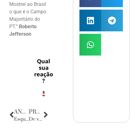
Mostrei ao Brasil
o que é o Campo
Majoritário do
PT.”
Roberto
Jefferson
Qual
sua
reação
?
1
2
8
ANTERIOR
PRÓXIMA
Esquinas do Mundo
De volta para o passado