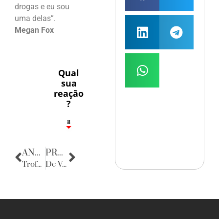
drogas e eu sou
uma delas”.
Megan Fox
Qual
sua
reação
?
1
2
8
ANTERIOR
PRÓXIMA
Trofeu Lance Final
De Volta para o Passado