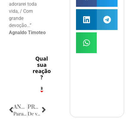
adorarei toda
vida, / Com
grande
devoção…”
Agnaldo Timoteo
Qual
sua
reação
?
1
2
8
ANTERIOR
PRÓXIMA
Parabéns, Bocão!
De volta para o passado