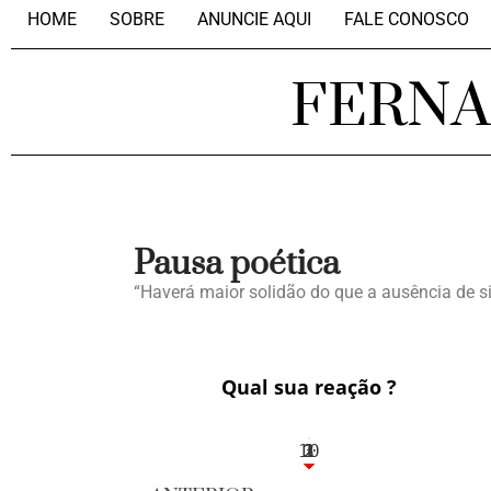
HOME
SOBRE
ANUNCIE AQUI
FALE CONOSCO
FERN
Pausa poética
“Haverá maior solidão do que a ausência de s
Qual sua reação ?
10
3
1
1
2