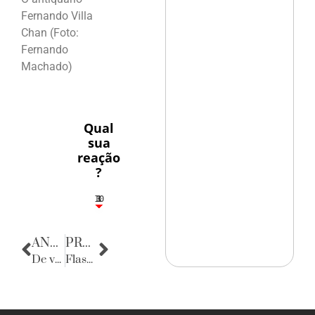
Fernando Villa
Chan (Foto:
Fernando
Machado)
Qual
sua
reação
?
10
3
1
1
3
ANTERIOR
PRÓXIMA
De volta para o passado
Flashes