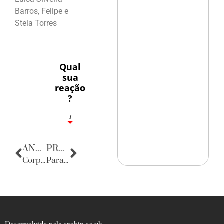
Barros, Felipe e
Stela Torres
Qual
sua
reação
?
1
7
ANTERIOR
PRÓXIMA
Corpo Consular
Parabéns, Tribunal de Justiça!