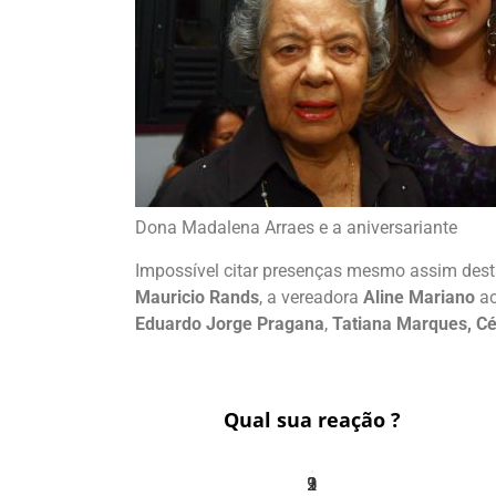
Dona Madalena Arraes e a aniversariante
Impossível citar presenças mesmo assim des
Mauricio Rands
, a vereadora
Aline Mariano
ao
Eduardo Jorge Pragana
,
Tatiana Marques, C
Qual sua reação ?
3
1
2
9