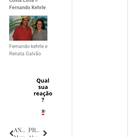
Costa Lima
e
Fernando Kehrle
.
Fernando kehrle e
Renata Galvão
Qual
sua
reação
?
10
3
1
1
2
ANTERIOR
PRÓXIMA