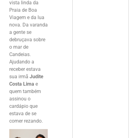
vista linda da
Praia de Boa
Viagem e da lua
nova. Da varanda
a gente se
debruçava sobre
o mar de
Candeias.
Ajudando a
receber estava
sua irmã
Judite
Costa Lima
e
quem também
assinou o
cardápio que
estava de se
comer rezando.