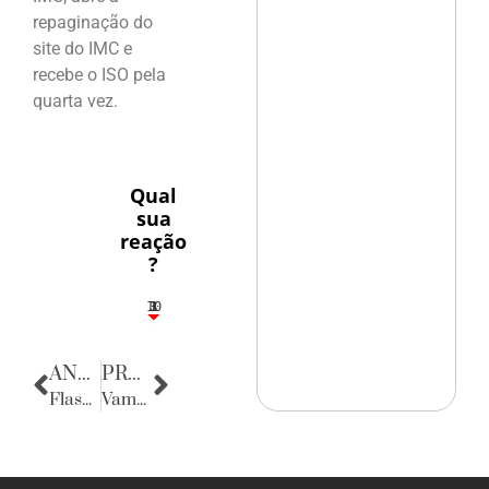
repaginação do
site do IMC e
recebe o ISO pela
quarta vez.
Qual
sua
reação
?
10
3
1
1
3
ANTERIOR
PRÓXIMA
Flashes
Vamos votar em Pernambuco