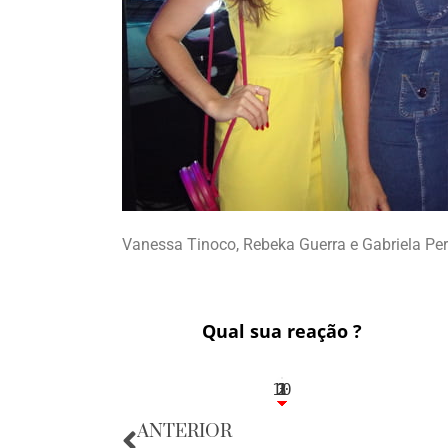
Vanessa Tinoco, Rebeka Guerra e Gabriela Pe
Qual sua reação ?
10
3
1
1
2
ANTERIOR