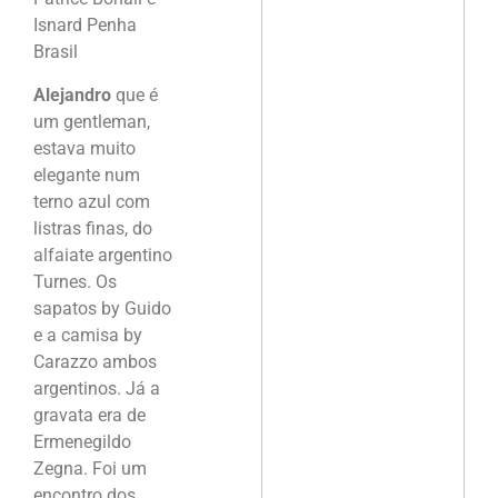
Isnard Penha
Brasil
Alejandro
que é
um gentleman,
estava muito
elegante num
terno azul com
listras finas, do
alfaiate argentino
Turnes. Os
sapatos by Guido
e a camisa by
Carazzo ambos
argentinos. Já a
gravata era de
Ermenegildo
Zegna. Foi um
encontro dos