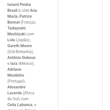
Isnard Penha
Brasil
à côté
Ana
Maria
,
Patrice
Bonnal
(França),
Tadayoshi
Mochizuki
com
Lola
(Japão),
Gareth Moore
(Grã-Bretanha),
Antônio Dubeux
e
Iara
(México),
Adriano
Moutinho
(Portugal),
Alexandre
Lacerda
(África
do Sul) com
Celia Labanca
, o