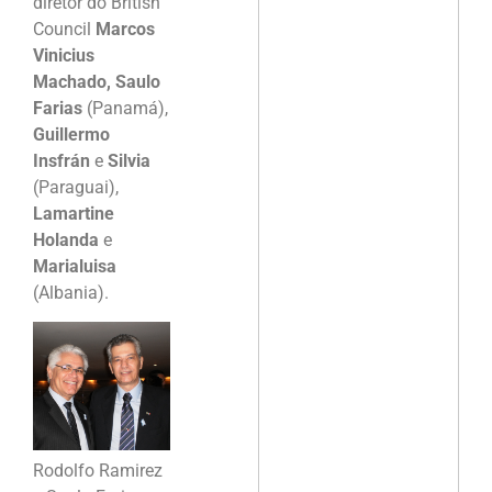
diretor do British
Council
Marcos
Vinicius
Machado, Saulo
Farias
(Panamá),
Guillermo
Insfrán
e
Silvia
(Paraguai),
Lamartine
Holanda
e
Marialuisa
(Albania).
Rodolfo Ramirez