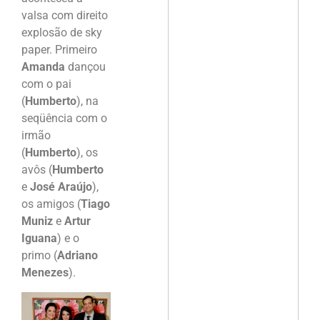
valsa com direito
explosão de sky
paper. Primeiro
Amanda
dançou
com o pai
(
Humberto
), na
seqüência com o
irmão
(
Humberto
), os
avôs (
Humberto
e
José Araújo
),
os amigos (
Tiago
Muniz
e
Artur
Iguana
) e o
primo (
Adriano
Menezes
).