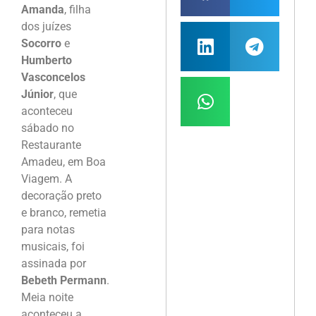
Amanda
, filha
dos juízes
Socorro
e
Humberto
Vasconcelos
Júnior
, que
aconteceu
sábado no
Restaurante
Amadeu, em Boa
Viagem. A
decoração preto
e branco, remetia
para notas
musicais, foi
assinada por
Bebeth Permann
.
Meia noite
aconteceu a