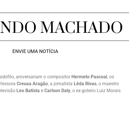
ANDO MACHADO
ENVIE UMA NOTÍCIA
idófilo, aniversariam o compositor
Hermeto Pascoal
, os
rofessora
Creusa Aragão
, a jornalista
Lêda Rivas
, o maestro
elevisão
Leo Batista
e
Carlson Daly
, o ex-goleiro Luiz Morais