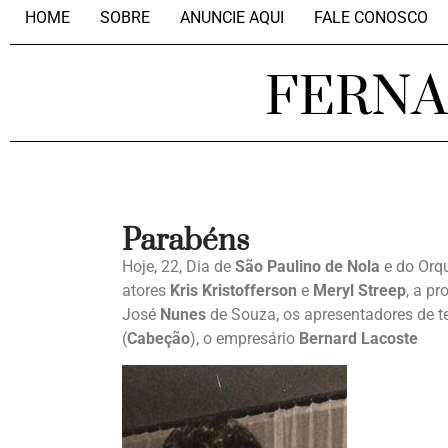
HOME
SOBRE
ANUNCIE AQUI
FALE CONOSCO
FERN
Parabéns
Hoje, 22, Dia de
São Paulino de Nola
e do Orqu
atores
Kris Kristofferson
e
Meryl Streep
, a p
José
Nunes
de Souza, os apresentadores de t
(
Cabeção
), o empresário
Bernard Lacoste