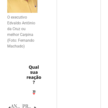
O executivo
Edvaldo Antônio
da Cruz ou
melhor Carpina
(Foto: Fernando
Machado)
Qual
sua
reação
?
10
3
1
1
2
ANTERIOR
PRÓXIMA